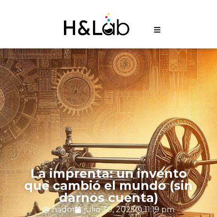
La imprenta: un invento
que cambió el mundo (sin
darnos cuenta)
hadm
julio 30, 2025
11:19 pm