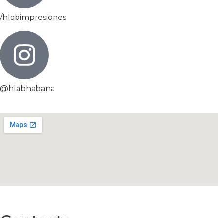
/hlabimpresiones
@hlabhabana