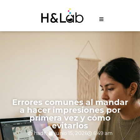
Errores comunes al mandar
a hacer impresiones por
primera vez y cómo
evitarlos
hadm
junio 15, 2026
6:49 am