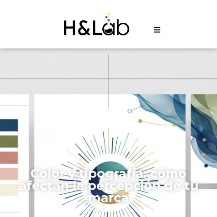
Color y tipografía: cómo
afectan la percepción de tu
marca
hadm
febrero 17, 2026
8:35 am